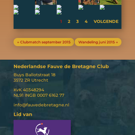
1
2
3
4
VOLGENDE
←
Clubmatch september 2015
Wandeling juni 2015
→
Nederlandse Fauve de Bretagne Club
Buys Ballotstraat 18
3572 ZR Utrecht
KvK 40348294
NL91 INGB 0007 6162 77
info@fauvedebretagne.nl
Lid van