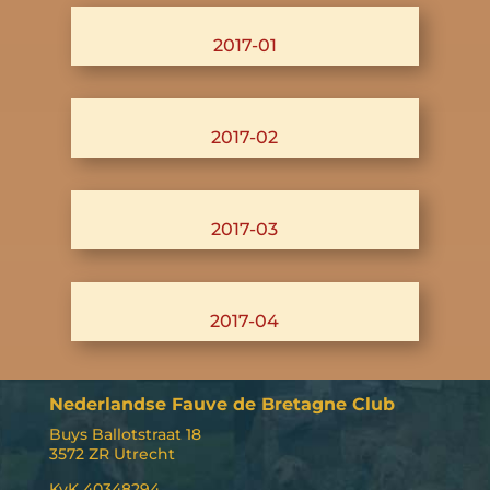
2017-01
2017-02
2017-03
2017-04
Nederlandse Fauve de Bretagne Club
Buys Ballotstraat 18
3572 ZR Utrecht
KvK 40348294