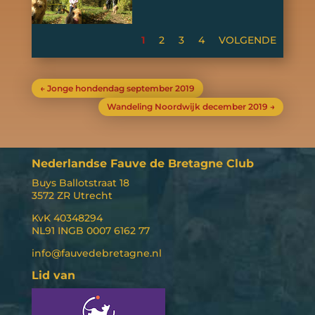
1
2
3
4
VOLGENDE
←
Jonge hondendag september 2019
Wandeling Noordwijk december 2019
→
Nederlandse Fauve de Bretagne Club
Buys Ballotstraat 18
3572 ZR Utrecht
KvK 40348294
NL91 INGB 0007 6162 77
info@fauvedebretagne.nl
Lid van