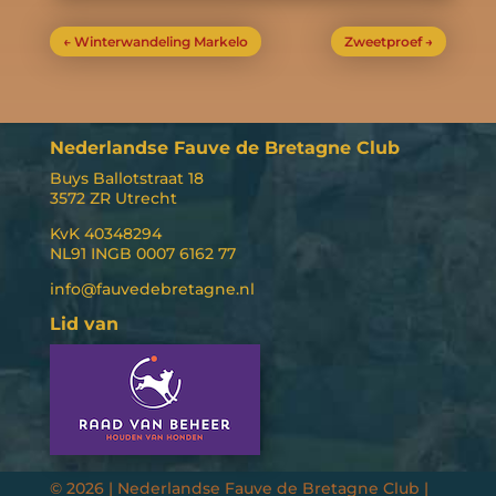
←
Winterwandeling Markelo
Zweetproef
→
Nederlandse Fauve de Bretagne Club
Buys Ballotstraat 18
3572 ZR Utrecht
KvK 40348294
NL91 INGB 0007 6162 77
info@fauvedebretagne.nl
Lid van
©
2026 | Nederlandse Fauve de Bretagne Club |